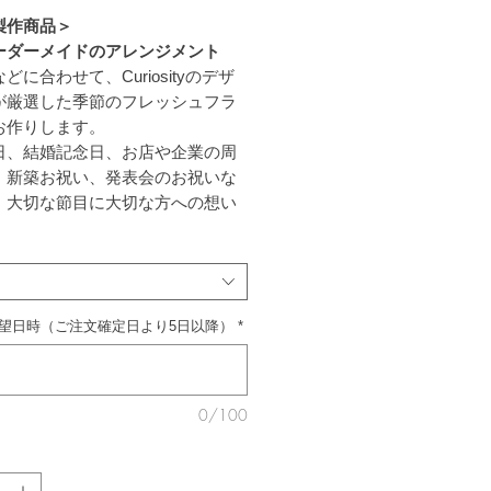
製作商品＞
ーダーメイドのアレンジメント
どに合わせて、Curiosityのデザ
が厳選した季節のフレッシュフラ
お作りします。
日、結婚記念日、お店や企業の周
、新築お祝い、発表会のお祝いな
、大切な節目に大切な方への想い
花に託して伝えてはいかがでしょ
フトアレンジメントはCuriosity
ナチュラルで優しい雰囲気に仕上
望日時（ご注文確定日より5日以降）
*
ます。
水性スポンジに挿してお作りしま
、アレンジメントを貰った方は花
くても、そのまま飾っていただけ
0/100