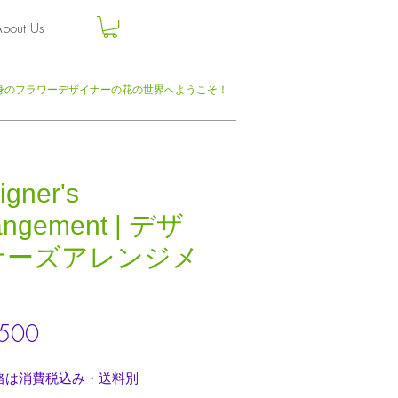
bout Us
身のフラワーデザイナーの
花の世界へようこそ！
igner's
angement | デザ
ナーズアレンジメ
ト
価
500
格
格は消費税込み・送料別