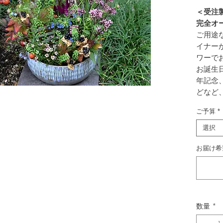
＜受注
完全オ
ご用途な
イナー
ワーで
お誕生
年記念
どなど
を、お
ご予算
*
うか。
全てのギ
選択
らしく
お届け希
げてい
花は吸
すので
瓶がな
ます。
数量
*