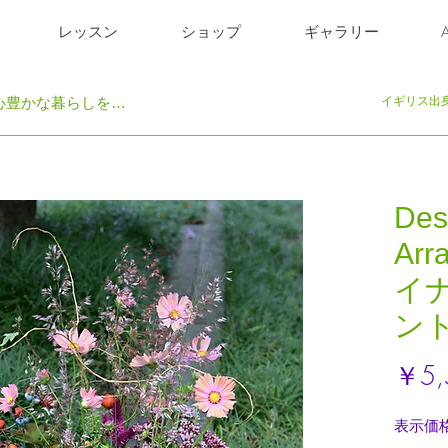
レッスン
ショップ
ギャラリー
A
イギリス出
心豊かな暮らしを…
Des
Arr
イ
ン
￥5,
表示価