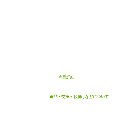
商品詳細
サイズ
ご用途、ご予算などに応じてお作
返品・交換・お届けなどについて
花材
写真は過去の例の一部です。
ご注文時に品質のいい、旬の花材