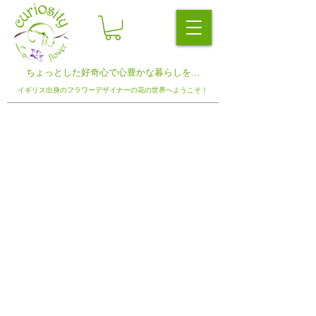
ちょっとした​好奇心で心豊かな暮らしを…
イギリス出身のフラワーデザイナーの
花の世界へようこそ！
永福町クラス
E-mail | メール
〒168-0063
東京都杉並区和泉3-33-21 Boutique
Noa 2F