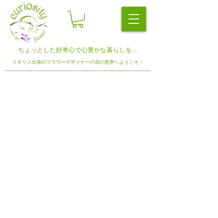
ちょっとした​好奇心で心豊かな暮らしを…
イギリス出身のフラワーデザイナーの
花の世界へようこそ！
|
Mami Flower Design School
マ
ミフラワーデザインスクール
0120-378-786
or
03-3774-3986
〒143-0023 東京都大田区山王2-11-6
​2-11-6 Sannou, Ota-ku, Tokyo
143-0023
| Website
ホームページ